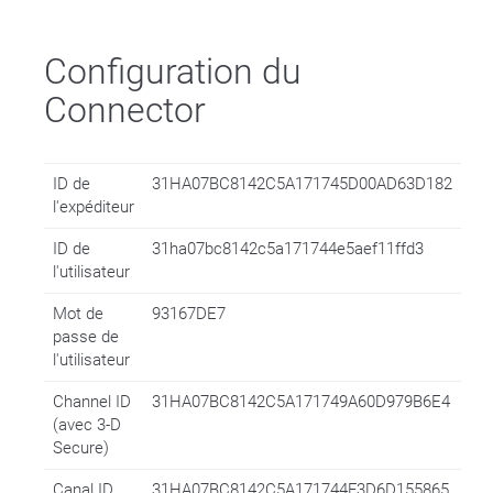
Configuration du
Connector
ID de
31HA07BC8142C5A171745D00AD63D182
l'expéditeur
ID de
31ha07bc8142c5a171744e5aef11ffd3
l'utilisateur
Mot de
93167DE7
passe de
l'utilisateur
Channel ID
31HA07BC8142C5A171749A60D979B6E4
(avec 3-D
Secure)
Canal ID
31HA07BC8142C5A171744F3D6D155865