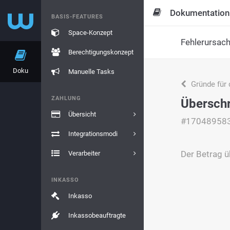
Dokumentation
BASIS-FEATURES
Space-Konzept
Fehlerursac
Berechtigungskonzept
Doku
Manuelle Tasks
Gründe für 
ZAHLUNG
Überschr
Übersicht
#17048958
Integrationsmodi
Der Betrag 
Verarbeiter
INKASSO
Inkasso
Inkassobeauftragte