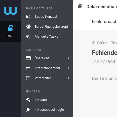
Dokumentation
BASIS-FEATURES
Space-Konzept
Fehlerursac
Berechtigungskonzept
Doku
Manuelle Tasks
Gründe für 
ZAHLUNG
Fehlend
Übersicht
#16777664
Integrationsmodi
Der Firmenn
Verarbeiter
INKASSO
Inkasso
Inkassobeauftragte