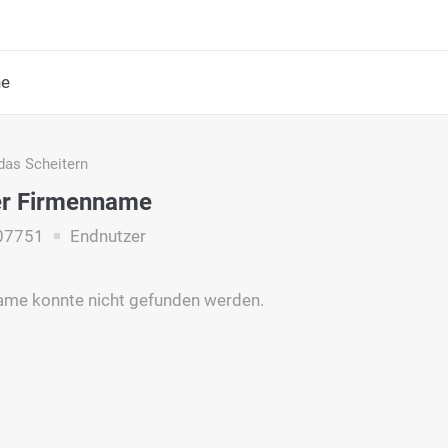
he
das Scheitern
er Firmenname
07751
Endnutzer
ame konnte nicht gefunden werden.