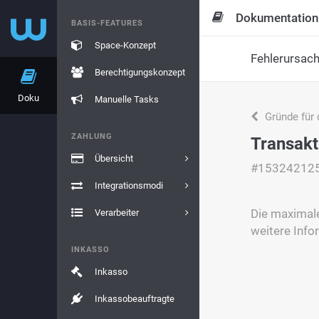
Dokumentation
BASIS-FEATURES
Space-Konzept
Fehlerursac
Berechtigungskonzept
Doku
Manuelle Tasks
Gründe für 
ZAHLUNG
Transakt
Übersicht
#15324212
Integrationsmodi
Die maximale
Verarbeiter
weitere Info
INKASSO
Inkasso
Inkassobeauftragte