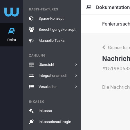
Dokumentation
BASIS-FEATURES
Space-Konzept
Fehlerursac
Berechtigungskonzept
Doku
Manuelle Tasks
Gründe für 
ZAHLUNG
Nachrich
Übersicht
#15198063
Integrationsmodi
Die Nachrich
Verarbeiter
INKASSO
Inkasso
Inkassobeauftragte