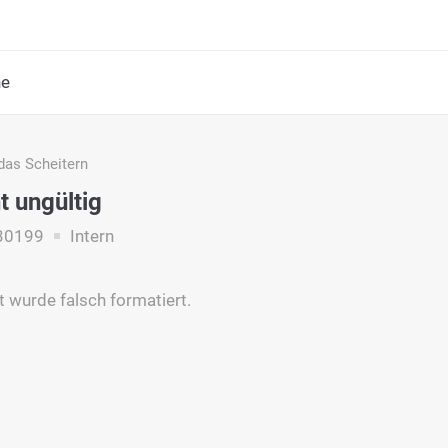
he
das Scheitern
t ungültig
30199
Intern
t wurde falsch formatiert.