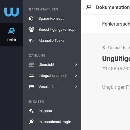
Dokumentation
BASIS-FEATURES
Space-Konzept
Fehlerursac
Berechtigungskonzept
Doku
Manuelle Tasks
Gründe für 
ZAHLUNG
Ungülti
Übersicht
#14889828
Integrationsmodi
Ungültiger 
Verarbeiter
INKASSO
Inkasso
Inkassobeauftragte