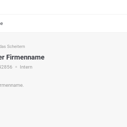
he
das Scheitern
ger Firmenname
42856
Intern
Firmenname.