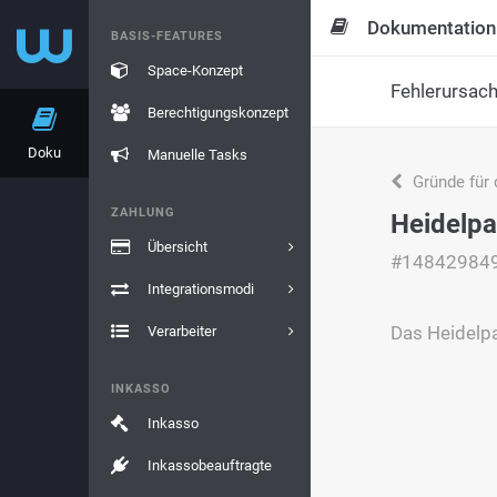
Dokumentation
BASIS-FEATURES
Space-Konzept
Fehlerursac
Berechtigungskonzept
Doku
Manuelle Tasks
Gründe für 
ZAHLUNG
Heidelpa
Übersicht
#14842984
Integrationsmodi
Das Heidelpa
Verarbeiter
INKASSO
Inkasso
Inkassobeauftragte