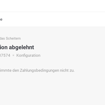
he
das Scheitern
ion abgelehnt
87574
Konfiguration
timmte den Zahlungsbedingungen nicht zu.