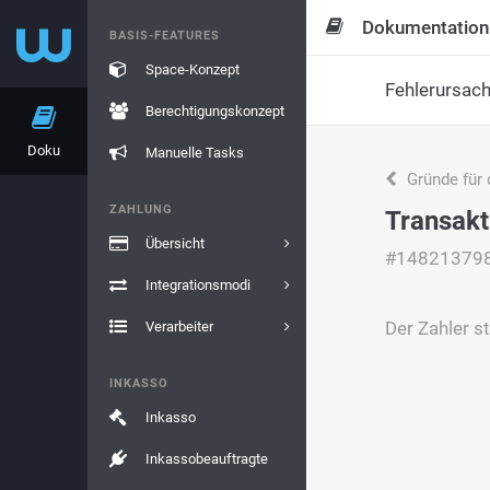
Dokumentation
BASIS-FEATURES
Space-Konzept
Fehlerursac
Berechtigungskonzept
Doku
Manuelle Tasks
Gründe für 
ZAHLUNG
Transakt
Übersicht
#14821379
Integrationsmodi
Der Zahler s
Verarbeiter
INKASSO
Inkasso
Inkassobeauftragte