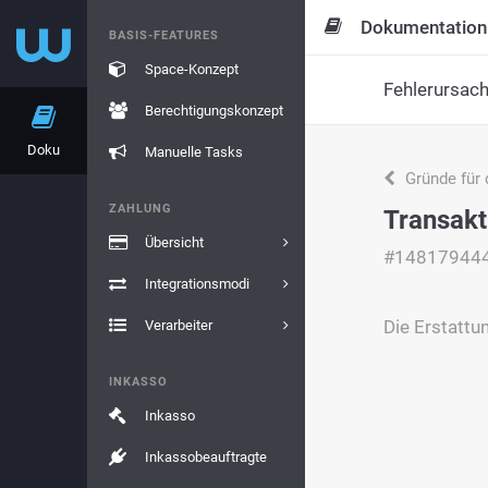
Dokumentation
BASIS-FEATURES
Space-Konzept
Fehlerursac
Berechtigungskonzept
Doku
Manuelle Tasks
Gründe für 
ZAHLUNG
Transakt
Übersicht
#14817944
Integrationsmodi
Die Erstattun
Verarbeiter
INKASSO
Inkasso
Inkassobeauftragte