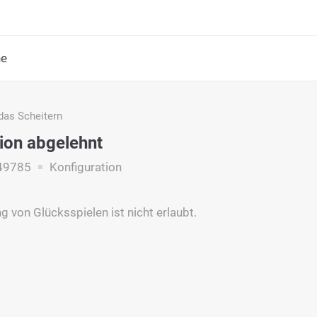
he
das Scheitern
ion abgelehnt
49785
Konfiguration
g von Glücksspielen ist nicht erlaubt.