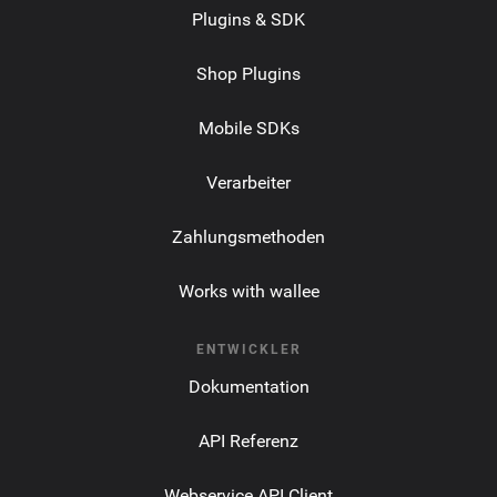
Plugins & SDK
Shop Plugins
Mobile SDKs
Verarbeiter
Zahlungsmethoden
Works with wallee
ENTWICKLER
Dokumentation
API Referenz
Webservice API Client