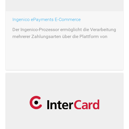
Ingenico ePayments E-Commerce
Der Ingenico-Prozessor ermöglicht die Verarbeitung
mehrerer Zahlungsarten über die Plattform von
Ingenico.