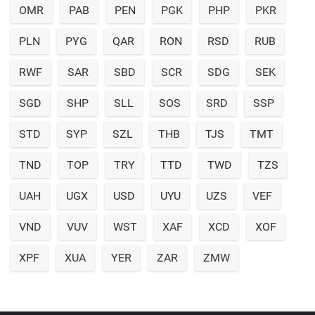
OMR
PAB
PEN
PGK
PHP
PKR
PLN
PYG
QAR
RON
RSD
RUB
RWF
SAR
SBD
SCR
SDG
SEK
SGD
SHP
SLL
SOS
SRD
SSP
STD
SYP
SZL
THB
TJS
TMT
TND
TOP
TRY
TTD
TWD
TZS
UAH
UGX
USD
UYU
UZS
VEF
VND
VUV
WST
XAF
XCD
XOF
XPF
XUA
YER
ZAR
ZMW