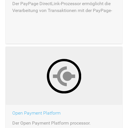
Der PayPage DirectLink-Prozessor ermöglicht die
Verarbeitung von Transaktionen mit der PayPage-
Lösung der KBC.
Open Payment Platform
Der Open Payment Platform processor.