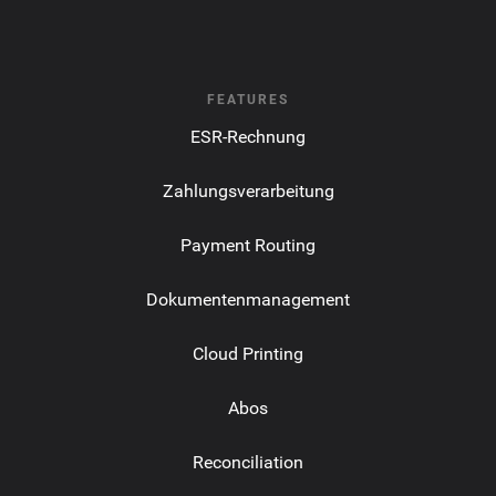
FEATURES
ESR-Rechnung
Zahlungsverarbeitung
Payment Routing
Dokumentenmanagement
Cloud Printing
Abos
Reconciliation