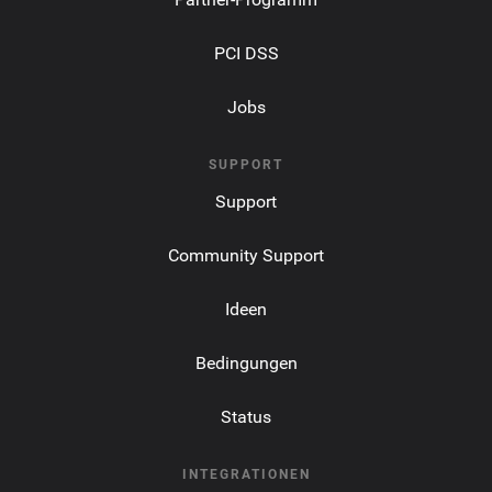
PCI DSS
Jobs
SUPPORT
Support
Community Support
Ideen
Bedingungen
Status
INTEGRATIONEN