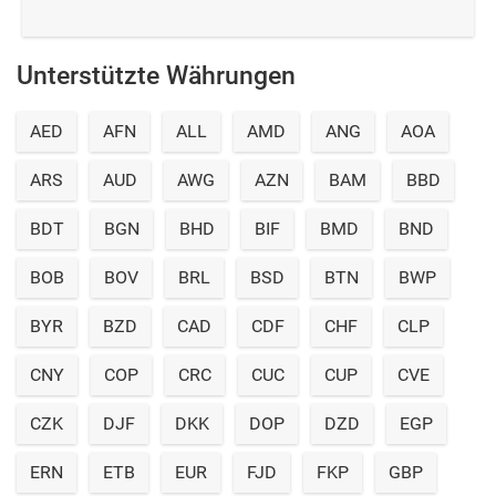
Unterstützte Währungen
AED
AFN
ALL
AMD
ANG
AOA
ARS
AUD
AWG
AZN
BAM
BBD
BDT
BGN
BHD
BIF
BMD
BND
BOB
BOV
BRL
BSD
BTN
BWP
BYR
BZD
CAD
CDF
CHF
CLP
CNY
COP
CRC
CUC
CUP
CVE
CZK
DJF
DKK
DOP
DZD
EGP
ERN
ETB
EUR
FJD
FKP
GBP