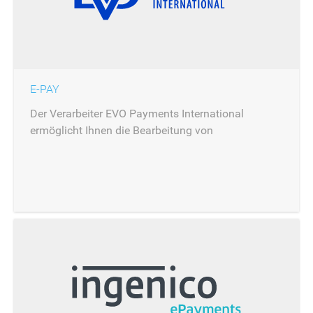
E-PAY
Der Verarbeiter EVO Payments International
ermöglicht Ihnen die Bearbeitung von
Transaktionen über das E-PAY Gateway.