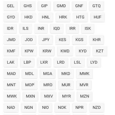
GEL
GHS
GIP
GMD
GNF
GTQ
GYD
HKD
HNL
HRK
HTG
HUF
IDR
ILS
INR
IQD
IRR
ISK
JMD
JOD
JPY
KES
KGS
KHR
KMF
KPW
KRW
KWD
KYD
KZT
LAK
LBP
LKR
LRD
LSL
LYD
MAD
MDL
MGA
MKD
MMK
MNT
MOP
MRO
MUR
MVR
MWK
MXN
MXV
MYR
MZN
NAD
NGN
NIO
NOK
NPR
NZD