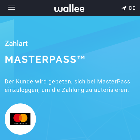
DE
Toggle
navigation
Zahlart
MASTERPASS™
Der Kunde wird gebeten, sich bei MasterPass
einzuloggen, um die Zahlung zu autorisieren.