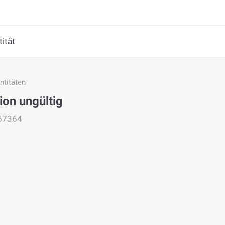
ität
titäten
ion ungültig
67364