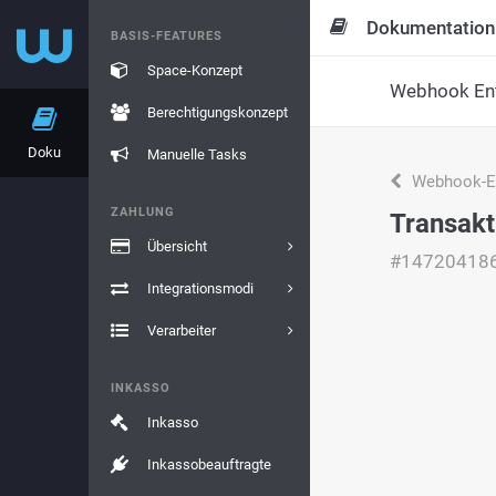
Dokumentation
BASIS-FEATURES
Space-Konzept
Webhook Ent
Berechtigungskonzept
Doku
Manuelle Tasks
Webhook-En
ZAHLUNG
Transakt
Übersicht
#14720418
Integrationsmodi
Verarbeiter
INKASSO
Inkasso
Inkassobeauftragte