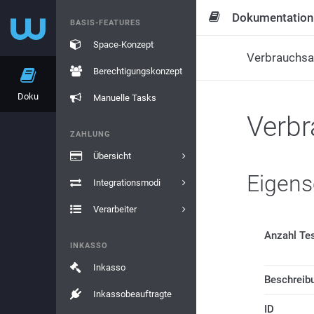
Dokumentation
BASIS-FEATURES
Space-Konzept
Verbrauchsa
Berechtigungskonzept
Doku
Manuelle Tasks
Verbr
ZAHLUNG
Übersicht
Eigens
Integrationsmodi
Verarbeiter
Anzahl Te
INKASSO
Inkasso
Beschreib
Inkassobeauftragte
ID