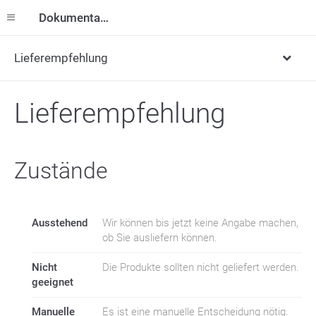
Dokumentation
Lieferempfehlung
Lieferempfehlung
Zustände
Ausstehend
Wir können bis jetzt keine Angabe machen,
ob Sie ausliefern können.
Nicht
Die Produkte sollten nicht geliefert werden.
geeignet
Manuelle
Es ist eine manuelle Entscheidung nötig.