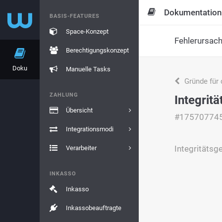
Dokumentation
BASIS-FEATURES
Space-Konzept
Fehlerursac
Berechtigungskonzept
Doku
Manuelle Tasks
Gründe für 
ZAHLUNG
Integrit
Übersicht
#17570774
Integrationsmodi
Integritätsg
Verarbeiter
INKASSO
Inkasso
Inkassobeauftragte