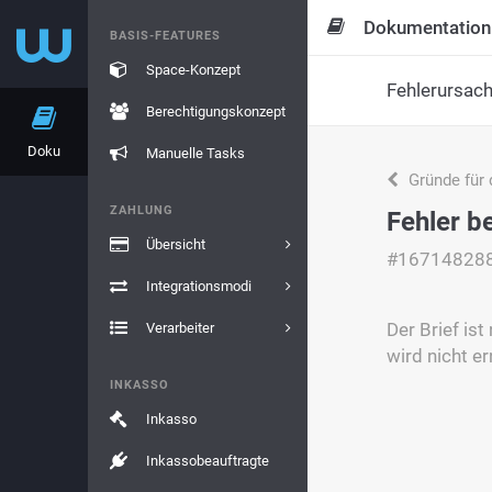
Dokumentation
BASIS-FEATURES
Space-Konzept
Fehlerursac
Berechtigungskonzept
Doku
Manuelle Tasks
Gründe für 
ZAHLUNG
Fehler b
Übersicht
#16714828
Integrationsmodi
Der Brief is
Verarbeiter
wird nicht er
INKASSO
Inkasso
Inkassobeauftragte