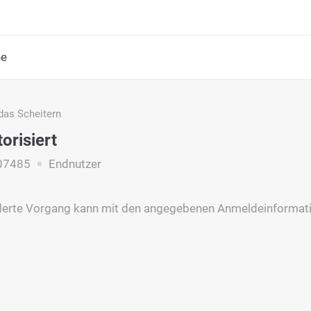
he
das Scheitern
orisiert
07485
Endnutzer
derte Vorgang kann mit den angegebenen Anmeldeinformati