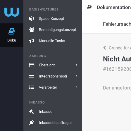
Dokumentation
BASIS-FEATURES
Space-Konzept
Fehlerursac
Berechtigungskonzept
Doku
Manuelle Tasks
Gründe für 
ZAHLUNG
Nicht Aut
Übersicht
#16215920
Integrationsmodi
Der angefor
Verarbeiter
INKASSO
Inkasso
Inkassobeauftragte