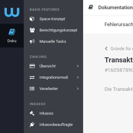
Dokumentation
BASIS-FEATURES
Space-Konzept
Fehlerursac
Berechtigungskonzept
Doku
Manuelle Tasks
Gründe für 
ZAHLUNG
Transakt
Übersicht
#16058789
Integrationsmodi
Die Transakt
Verarbeiter
INKASSO
Inkasso
Inkassobeauftragte