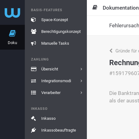
Dokumentation
BASIS-FEATURES
Space-Konzept
Fehlerursac
Berechtigungskonzept
Doku
Manuelle Tasks
Gründe für 
ZAHLUNG
Rechnun
Übersicht
#15917960
Integrationsmodi
Die Banktran
Verarbeiter
als der aus
INKASSO
Inkasso
Inkassobeauftragte