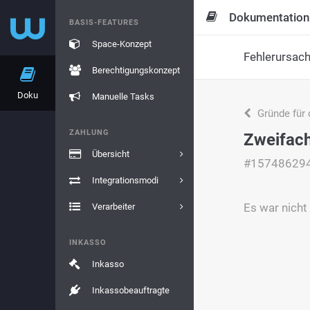
Dokumentation
BASIS-FEATURES
Space-Konzept
Fehlerursac
Berechtigungskonzept
Doku
Manuelle Tasks
Gründe für 
ZAHLUNG
Zweifac
Übersicht
#15748629
Integrationsmodi
Es war nicht
Verarbeiter
INKASSO
Inkasso
Inkassobeauftragte