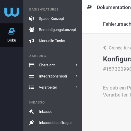
Dokumentation
BASIS-FEATURES
Space-Konzept
Fehlerursac
Berechtigungskonzept
Doku
Manuelle Tasks
Gründe für 
ZAHLUNG
Konfigura
Übersicht
#15732099
Integrationsmodi
Es gab ein P
Verarbeiter
Verarbeiter, 
INKASSO
Inkasso
Inkassobeauftragte