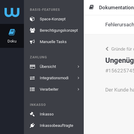
Dokumentation
BASIS-FEATURES
Space-Konzept
Fehlerursac
Berechtigungskonzept
Doku
Manuelle Tasks
Gründe für 
ZAHLUNG
Ungenüg
Übersicht
#15622574
Integrationsmodi
Der Kunde ha
Verarbeiter
INKASSO
Inkasso
Inkassobeauftragte