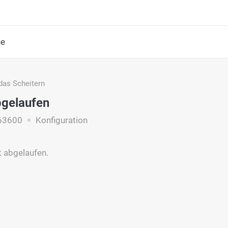
he
das Scheitern
bgelaufen
63600
Konfiguration
t abgelaufen.