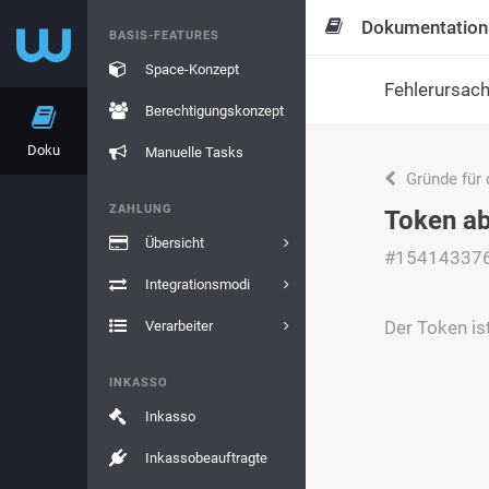
Dokumentation
BASIS-FEATURES
Space-Konzept
Fehlerursac
Berechtigungskonzept
Doku
Manuelle Tasks
Gründe für 
ZAHLUNG
Token a
Übersicht
#15414337
Integrationsmodi
Der Token is
Verarbeiter
INKASSO
Inkasso
Inkassobeauftragte