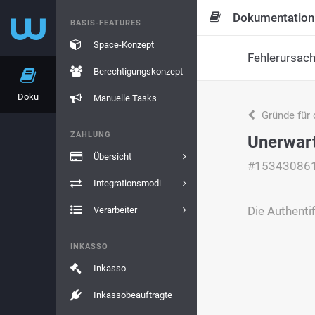
Dokumentation
BASIS-FEATURES
Space-Konzept
Fehlerursac
Berechtigungskonzept
Doku
Manuelle Tasks
Gründe für 
ZAHLUNG
Unerwart
Übersicht
#15343086
Integrationsmodi
Die Authenti
Verarbeiter
INKASSO
Inkasso
Inkassobeauftragte