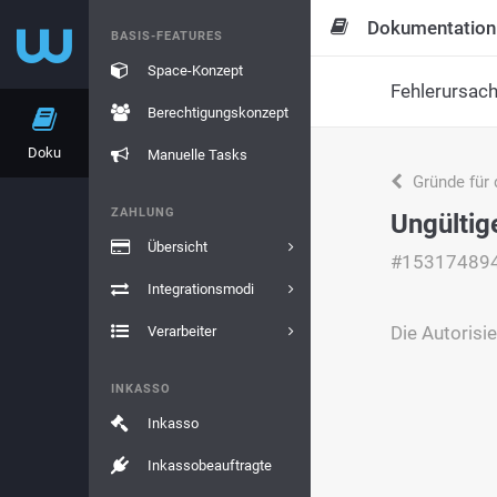
Dokumentation
BASIS-FEATURES
Space-Konzept
Fehlerursac
Berechtigungskonzept
Doku
Manuelle Tasks
Gründe für 
ZAHLUNG
Ungültig
Übersicht
#15317489
Integrationsmodi
Die Autorisie
Verarbeiter
INKASSO
Inkasso
Inkassobeauftragte