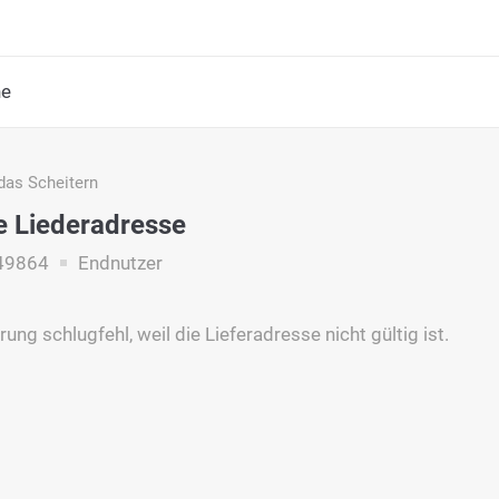
he
das Scheitern
e Liederadresse
49864
Endnutzer
rung schlugfehl, weil die Lieferadresse nicht gültig ist.