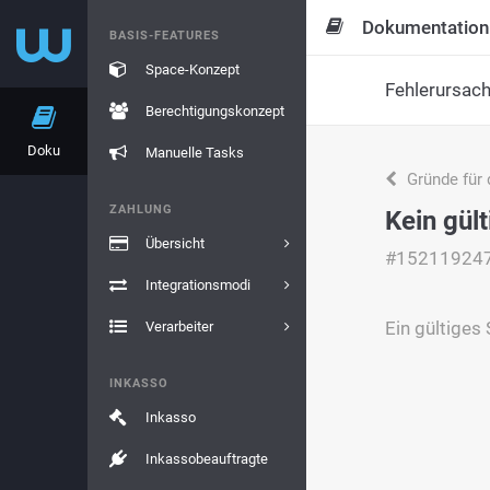
Dokumentation
BASIS-FEATURES
Space-Konzept
Fehlerursac
Berechtigungskonzept
Doku
Manuelle Tasks
Gründe für 
ZAHLUNG
Kein gült
Übersicht
#15211924
Integrationsmodi
Ein gültiges
Verarbeiter
INKASSO
Inkasso
Inkassobeauftragte