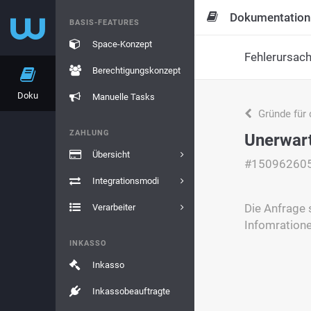
Dokumentation
BASIS-FEATURES
Space-Konzept
Fehlerursac
Berechtigungskonzept
Doku
Manuelle Tasks
Gründe für 
ZAHLUNG
Unerwart
Übersicht
#15096260
Integrationsmodi
Die Anfrage 
Verarbeiter
Infomratione
INKASSO
Inkasso
Inkassobeauftragte