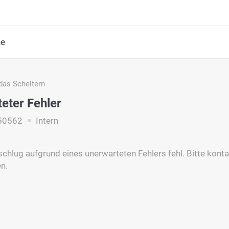
he
das Scheitern
eter Fehler
50562
Intern
schlug aufgrund eines unerwarteten Fehlers fehl. Bitte konta
n.