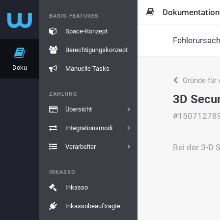
Dokumentation
BASIS-FEATURES
Space-Konzept
Fehlerursac
Berechtigungskonzept
Doku
Manuelle Tasks
Gründe für 
ZAHLUNG
3D Secur
Übersicht
#15071278
Integrationsmodi
Bei der 3-D 
Verarbeiter
INKASSO
Inkasso
Inkassobeauftragte