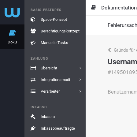
Dokumentation
BASIS-FEATURES
Space-Konzept
Fehlerursac
Berechtigungskonzept
Doku
Manuelle Tasks
Gründe für 
ZAHLUNG
Username
Übersicht
#14950189
Integrationsmodi
Benutzername
Verarbeiter
INKASSO
Inkasso
Inkassobeauftragte