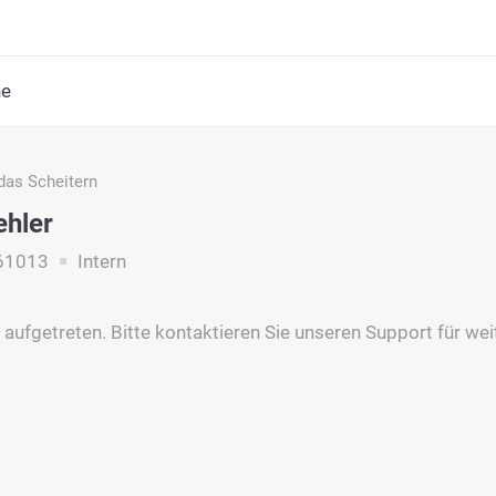
he
das Scheitern
ehler
61013
Intern
st aufgetreten. Bitte kontaktieren Sie unseren Support für we