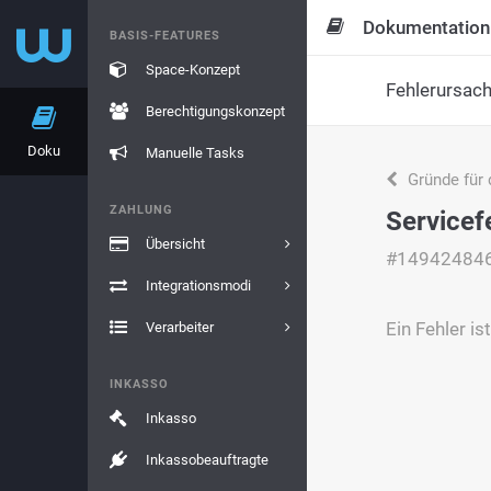
Dokumentation
BASIS-FEATURES
Space-Konzept
Fehlerursac
Berechtigungskonzept
Doku
Manuelle Tasks
Gründe für 
ZAHLUNG
Servicef
Übersicht
#14942484
Integrationsmodi
Ein Fehler i
Verarbeiter
INKASSO
Inkasso
Inkassobeauftragte