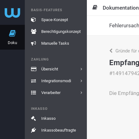
Dokumentation
BASIS-FEATURES
Space-Konzept
Fehlerursac
Berechtigungskonzept
Doku
Manuelle Tasks
Gründe für 
ZAHLUNG
Empfangs
Übersicht
#14914794
Integrationsmodi
Die Empfänge
Verarbeiter
INKASSO
Inkasso
Inkassobeauftragte