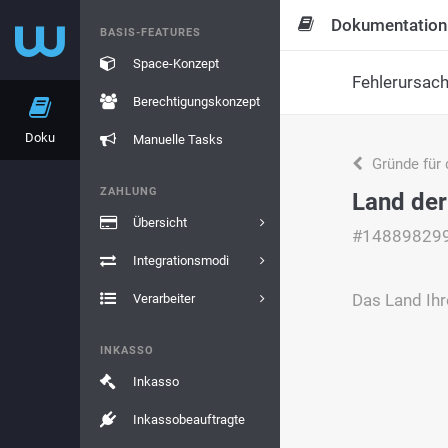
Dokumentation
BASIS-FEATURES
Space-Konzept
Fehlerursac
Berechtigungskonzept
Doku
Manuelle Tasks
Gründe für 
ZAHLUNG
Land der
Übersicht
#14889829
Integrationsmodi
Das Land Ihr
Verarbeiter
INKASSO
Inkasso
Inkassobeauftragte