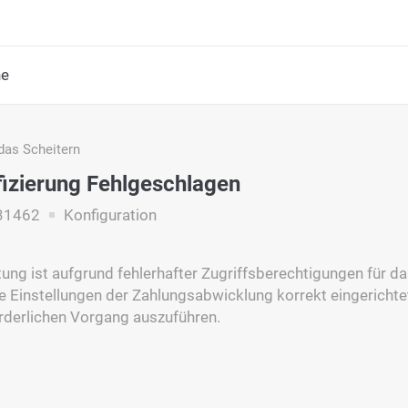
he
das Scheitern
fizierung Fehlgeschlagen
31462
Konfiguration
tung ist aufgrund fehlerhafter Zugriffsberechtigungen für d
die Einstellungen der Zahlungsabwicklung korrekt eingerich
orderlichen Vorgang auszuführen.