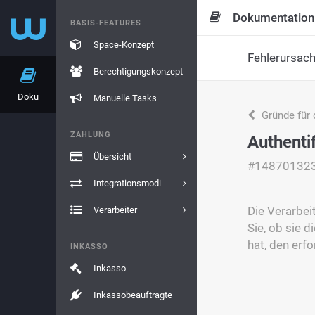
Dokumentation
BASIS-FEATURES
Space-Konzept
Fehlerursac
Berechtigungskonzept
Doku
Manuelle Tasks
Gründe für 
ZAHLUNG
Authenti
Übersicht
#14870132
Integrationsmodi
Die Verarbei
Verarbeiter
Sie, ob sie 
hat, den erf
INKASSO
Inkasso
Inkassobeauftragte