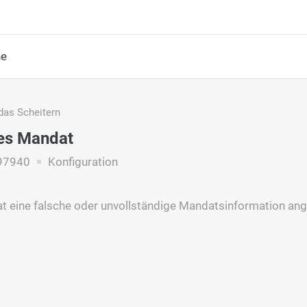
he
das Scheitern
es Mandat
97940
Konfiguration
t eine falsche oder unvollständige Mandatsinformation an