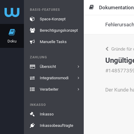
Dokumentation
BASIS-FEATURES
Space-Konzept
Fehlerursac
Berechtigungskonzept
Doku
Manuelle Tasks
Gründe für 
ZAHLUNG
Ungültig
Übersicht
#14857735
Integrationsmodi
Der Kunde ha
Verarbeiter
INKASSO
Inkasso
Inkassobeauftragte