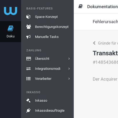
Dokumentation
BASIS-FEATURES
Space-Konzept
Fehlerursac
Berechtigungskonzept
Doku
Manuelle Tasks
Gründe für 
ZAHLUNG
Transakt
Übersicht
#14854368
Integrationsmodi
Der Acquirer 
Verarbeiter
INKASSO
Inkasso
Inkassobeauftragte