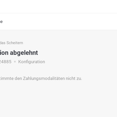
he
das Scheitern
ion abgelehnt
24885
Konfiguration
timmte den Zahlungsmodalitäten nicht zu.