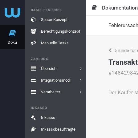
Dokumentation
BASIS-FEATURES
Space-Konzept
Fehlerursac
Berechtigungskonzept
Doku
Manuelle Tasks
Gründe für 
ZAHLUNG
Transakt
Übersicht
#14842984
Integrationsmodi
Der Käufer s
Verarbeiter
INKASSO
Inkasso
Inkassobeauftragte