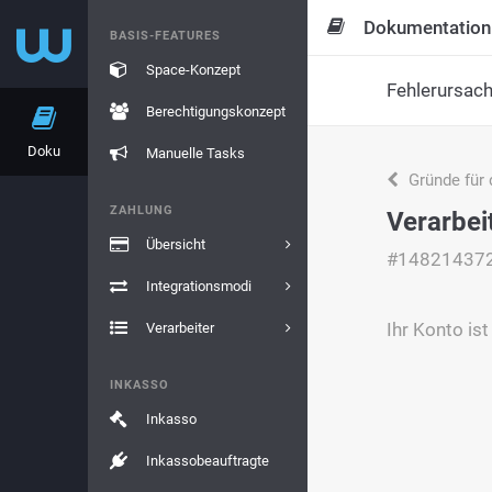
Dokumentation
BASIS-FEATURES
Space-Konzept
Fehlerursac
Berechtigungskonzept
Doku
Manuelle Tasks
Gründe für 
ZAHLUNG
Verarbei
Übersicht
#14821437
Integrationsmodi
Ihr Konto is
Verarbeiter
INKASSO
Inkasso
Inkassobeauftragte