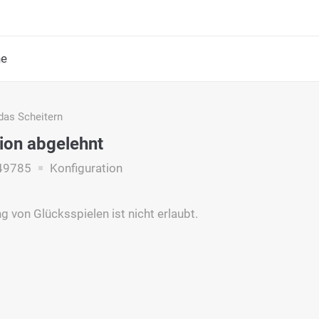
he
das Scheitern
ion abgelehnt
49785
Konfiguration
g von Glücksspielen ist nicht erlaubt.