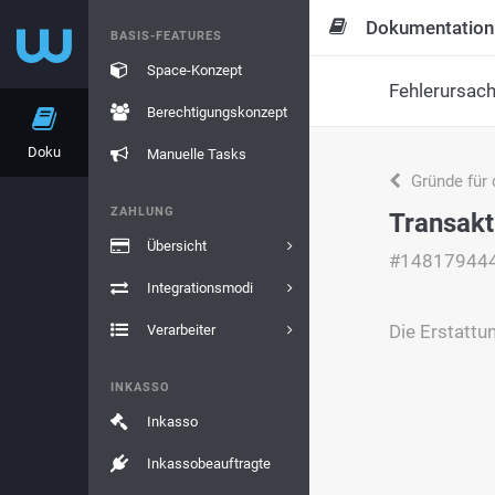
Dokumentation
BASIS-FEATURES
Space-Konzept
Fehlerursac
Berechtigungskonzept
Doku
Manuelle Tasks
Gründe für 
ZAHLUNG
Transakt
Übersicht
#14817944
Integrationsmodi
Die Erstattun
Verarbeiter
INKASSO
Inkasso
Inkassobeauftragte