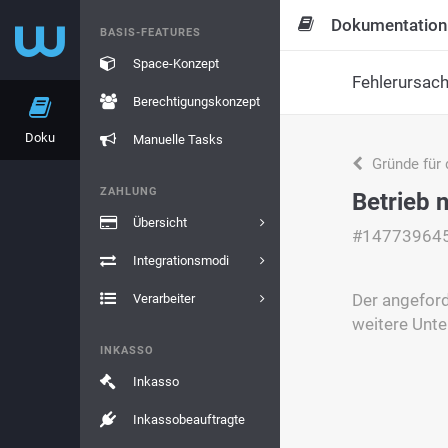
Dokumentation
BASIS-FEATURES
Space-Konzept
Fehlerursac
Berechtigungskonzept
Doku
Manuelle Tasks
Gründe für 
ZAHLUNG
Betrieb n
Übersicht
#14773964
Integrationsmodi
Der angeford
Verarbeiter
weitere Unte
INKASSO
Inkasso
Inkassobeauftragte