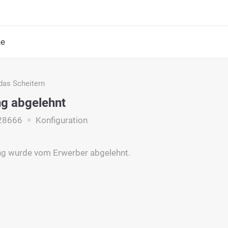
he
das Scheitern
ng abgelehnt
28666
Konfiguration
ng wurde vom Erwerber abgelehnt.