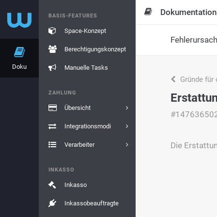
Dokumentation
BASIS-FEATURES
Space-Konzept
Fehlerursac
Berechtigungskonzept
Doku
Manuelle Tasks
Gründe für 
ZAHLUNG
Erstattu
Übersicht
#14763650
Integrationsmodi
Die Erstattu
Verarbeiter
INKASSO
Inkasso
Inkassobeauftragte