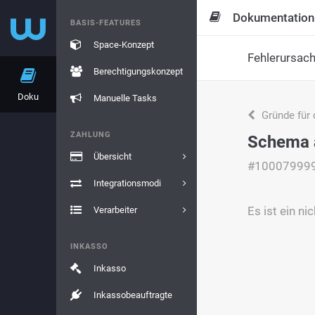
Dokumentation
BASIS-FEATURES
Space-Konzept
Fehlerursac
Berechtigungskonzept
Doku
Manuelle Tasks
Gründe für 
ZAHLUNG
Schema a
Übersicht
#10007999
Integrationsmodi
Es ist ein ni
Verarbeiter
INKASSO
Inkasso
Inkassobeauftragte