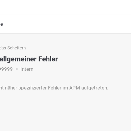
he
das Scheitern
llgemeiner Fehler
99999
Intern
cht näher spezifizierter Fehler im APM aufgetreten.