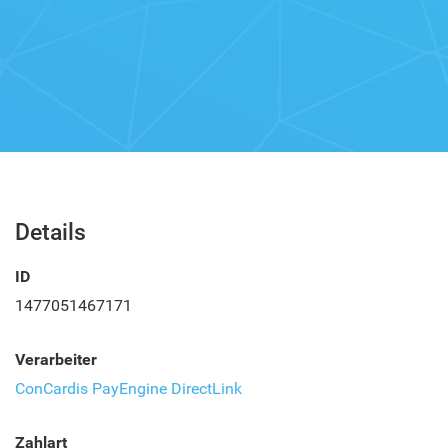
Details
ID
1477051467171
Verarbeiter
ConCardis PayEngine DirectLink
Zahlart