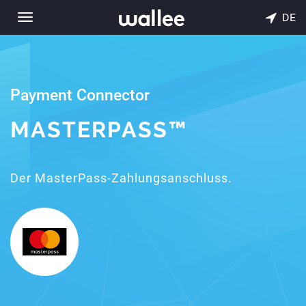
DE
Toggle
navigation
Payment Connector
MASTERPASS™
Der MasterPass-Zahlungsanschluss.