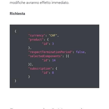
modifiche avranno effetto immediato.
Richiesta
{

"currency"
: 
"CHF"
,

"product"
: {

"id"
: 
3
	},

"respectTerminationPeriod"
: 
false
,

"selectedComponents"
: [{

"id"
: 
14
	}],

"subscription"
: {

"id"
: 
8
	}

}