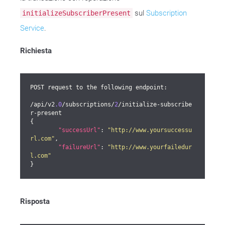
sul
Subscription
initializeSubscriberPresent
Service
.
Richiesta
POST request to the following endpoint:

/api/v2
.0
/subscriptions/
2
/initialize-subscribe
r-present

{

"successUrl"
: 
"http://www.yoursuccessu
rl.com"
,

"failureUrl"
: 
"http://www.yourfailedur
l.com"
}
Risposta