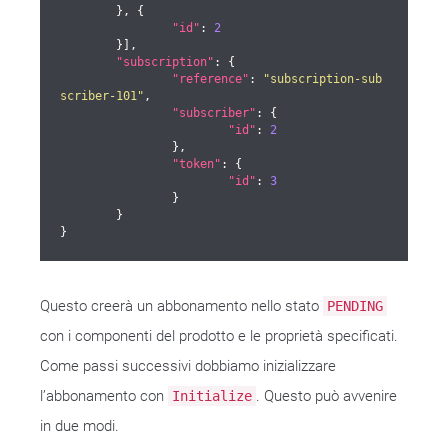
	}, {

"id"
: 
2
	}],

"subscription"
: {

"reference"
: 
"subscription-sub
scriber-101"
,

"subscriber"
: {

"id"
: 
2
		},

"token"
: {

"id"
: 
3
		}

	}

}
Questo creerà un abbonamento nello stato
PENDING
con i componenti del prodotto e le proprietà specificati.
Come passi successivi dobbiamo inizializzare
l’abbonamento con
. Questo può avvenire
Initialize
in due modi.