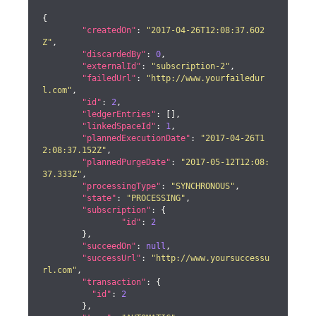
{

"createdOn"
: 
"2017-04-26T12:08:37.602
Z"
,

"discardedBy"
: 
0
,

"externalId"
: 
"subscription-2"
,

"failedUrl"
: 
"http://www.yourfailedur
l.com"
,

"id"
: 
2
,

"ledgerEntries"
: [],

"linkedSpaceId"
: 
1
,

"plannedExecutionDate"
: 
"2017-04-26T1
2:08:37.152Z"
,

"plannedPurgeDate"
: 
"2017-05-12T12:08:
37.333Z"
,

"processingType"
: 
"SYNCHRONOUS"
,

"state"
: 
"PROCESSING"
,

"subscription"
: {

"id"
: 
2
	},

"succeedOn"
: 
null
,

"successUrl"
: 
"http://www.yoursuccessu
rl.com"
,

"transaction"
: {

"id"
: 
2
	},
