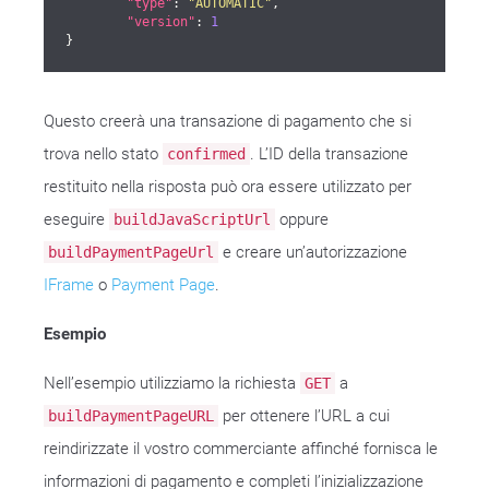
"type"
: 
"AUTOMATIC"
,

"version"
: 
1
}
Questo creerà una transazione di pagamento che si
trova nello stato
. L’ID della transazione
confirmed
restituito nella risposta può ora essere utilizzato per
eseguire
oppure
buildJavaScriptUrl
e creare un’autorizzazione
buildPaymentPageUrl
IFrame
o
Payment Page
.
Esempio
Nell’esempio utilizziamo la richiesta
a
GET
per ottenere l’URL a cui
buildPaymentPageURL
reindirizzate il vostro commerciante affinché fornisca le
informazioni di pagamento e completi l’inizializzazione