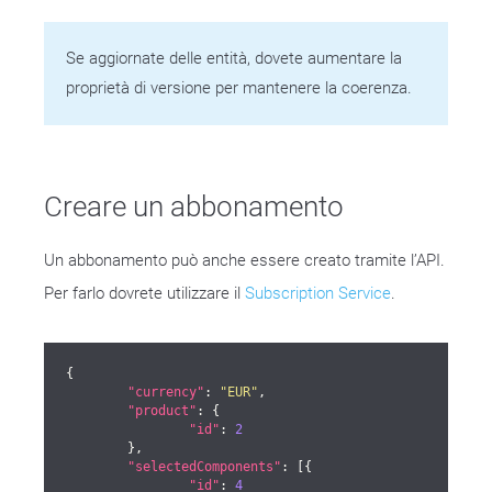
Se aggiornate delle entità, dovete aumentare la
proprietà di versione per mantenere la coerenza.
Creare un abbonamento
Un abbonamento può anche essere creato tramite l’API.
Per farlo dovrete utilizzare il
Subscription Service
.
{

"currency"
: 
"EUR"
,

"product"
: {

"id"
: 
2
	},

"selectedComponents"
: [{

"id"
: 
4