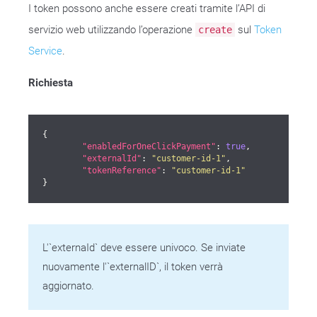
I token possono anche essere creati tramite l’API di
servizio web utilizzando l’operazione
sul
Token
create
Service
.
Richiesta
{

"enabledForOneClickPayment"
: 
true
,

"externalId"
: 
"customer-id-1"
,

"tokenReference"
: 
"customer-id-1"
}
L'`externaId` deve essere univoco. Se inviate
nuovamente l'`externalID`, il token verrà
aggiornato.