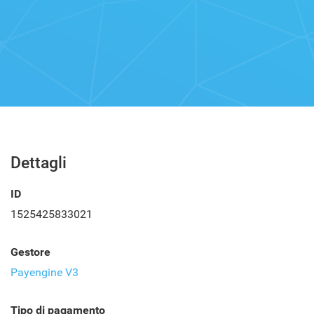
Dettagli
ID
1525425833021
Gestore
Payengine V3
Tipo di pagamento