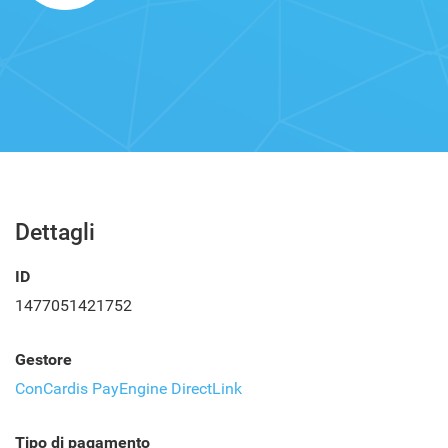
Dettagli
ID
1477051421752
Gestore
ConCardis PayEngine DirectLink
Tipo di pagamento