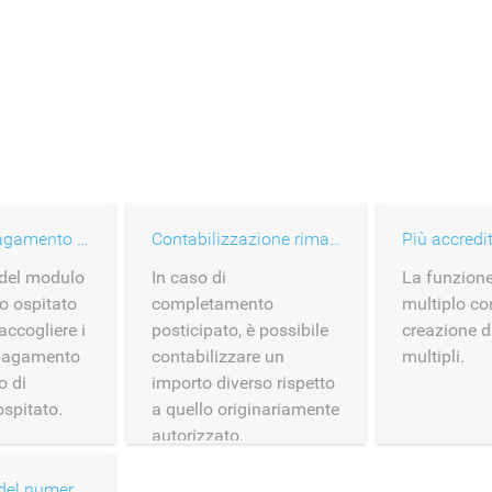
Modulo di pagamento hosted
Contabilizzazione rimandata
Più accredit
 del modulo
In caso di
La funzione
o ospitato
completamento
multiplo co
accogliere i
posticipato, è possibile
creazione d
 pagamento
contabilizzare un
multipli.
o di
importo diverso rispetto
spitato.
a quello originariamente
autorizzato.
Inserimento del numero di carta