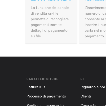
La funzione del canale
L'inserimento
di vendita on-file
numero di ca
permette di raccogliere i
consente ai c
pagamenti tramite i
inserire il n
dettagli di pagamento
carta nel mo
su file.
pagamento.
CARATTERISTICHE
DI
Fatture ISR
Riguardo a noi
Processo di pagamento
Clienti
Routing di pagamento
Cosa c'è di nu