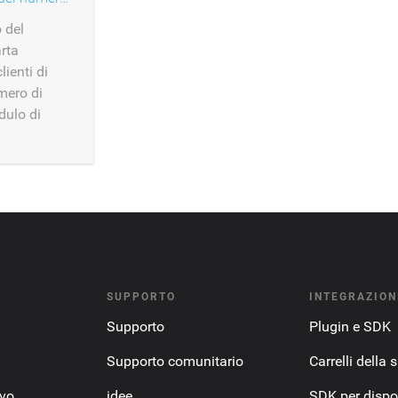
 del
rta
lienti di
umero di
dulo di
SUPPORTO
INTEGRAZION
Supporto
Plugin e SDK
Supporto comunitario
Carrelli della 
ovo
idee
SDK per dispos