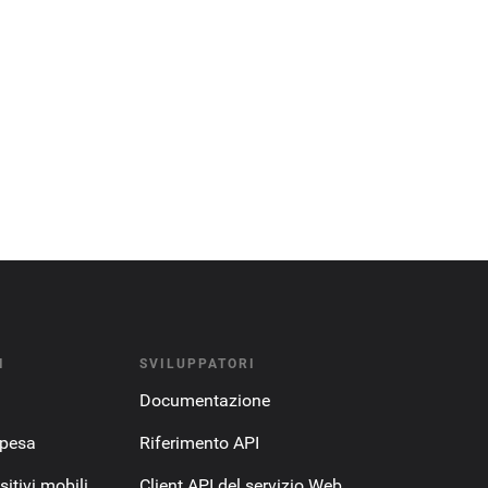
I
SVILUPPATORI
Documentazione
spesa
Riferimento API
itivi mobili
Client API del servizio Web