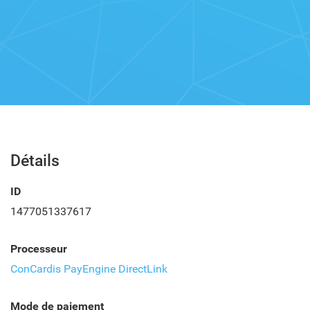
Détails
ID
1477051337617
Processeur
ConCardis PayEngine DirectLink
Mode de paiement