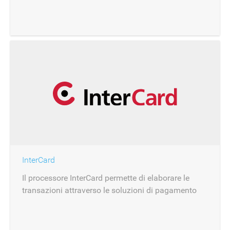
InterCard
Il processore InterCard permette di elaborare le
transazioni attraverso le soluzioni di pagamento
InterCard.