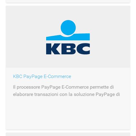
KBC PayPage E-Commerce
Il processore PayPage E-Commerce permette di
elaborare transazioni con la soluzione PayPage di
KBC.