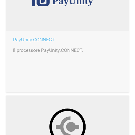
PayUnity.CONNECT
Il processore PayUnity.CONNECT.