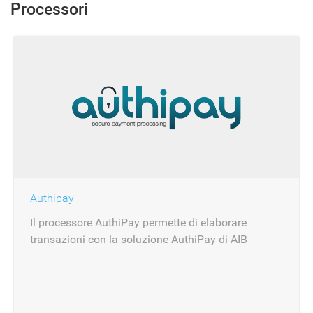
Processori
Authipay
Il processore AuthiPay permette di elaborare
transazioni con la soluzione AuthiPay di AIB
Merchant Services.