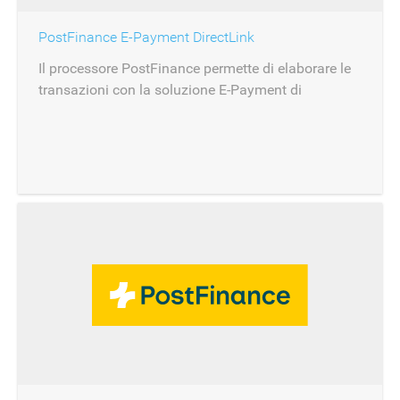
PostFinance E-Payment DirectLink
Il processore PostFinance permette di elaborare le
transazioni con la soluzione E-Payment di
PostFinance.