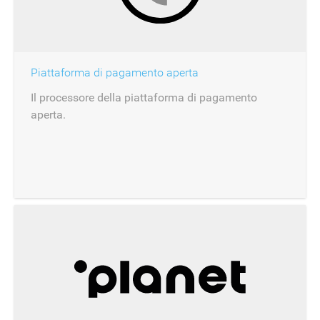
Piattaforma di pagamento aperta
Il processore della piattaforma di pagamento
aperta.