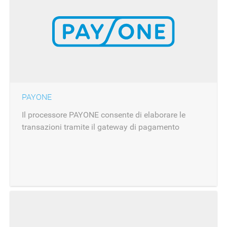
PAYONE
Il processore PAYONE consente di elaborare le
transazioni tramite il gateway di pagamento
PAYONE.