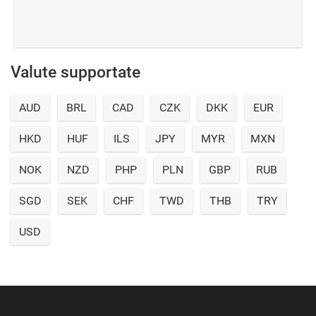
Valute supportate
AUD
BRL
CAD
CZK
DKK
EUR
HKD
HUF
ILS
JPY
MYR
MXN
NOK
NZD
PHP
PLN
GBP
RUB
SGD
SEK
CHF
TWD
THB
TRY
USD