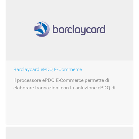
Barclaycard ePDQ E-Commerce
Il processore ePDQ E-Commerce permette di
elaborare transazioni con la soluzione ePDQ di
Barclaycard.