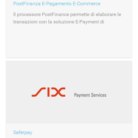
PostFinanza E-Pagamento E-Commerce
Il processore PostFinance permette di elaborare le
transazioni con la soluzione E-Payment di
PostFinance.
Saferpay