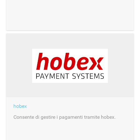
hobex
Consente di gestire i pagamenti tramite hobex.