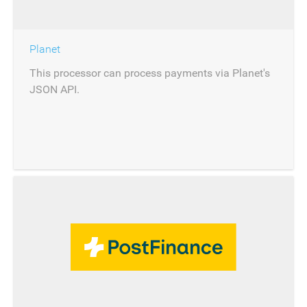
Planet
This processor can process payments via Planet's
JSON API.