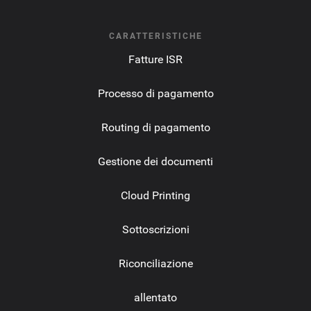
CARATTERISTICHE
Fatture ISR
Processo di pagamento
Routing di pagamento
Gestione dei documenti
Cloud Printing
Sottoscrizioni
Riconciliazione
allentato