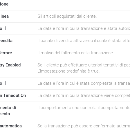
zione
 linea
Gli articoli acquistati dal cliente.
o il
La data e l'ora in cui la transazione è stata autori
vendita
Il canale di vendita attraverso il quale è stata eff
’errore
Il motivo del fallimento della transazione.
ry Enabled
Se il cliente può effettuare ulteriori tentativi di
L'impostazione predefinita è true.
 il
La data e l'ora in cui è stata completata la trans
n Timeout On
La data e l'ora in cui la transazione viene comp
ento di
Il comportamento che controlla il completamento
mento
automatica
Se la transazione può essere confermata automa