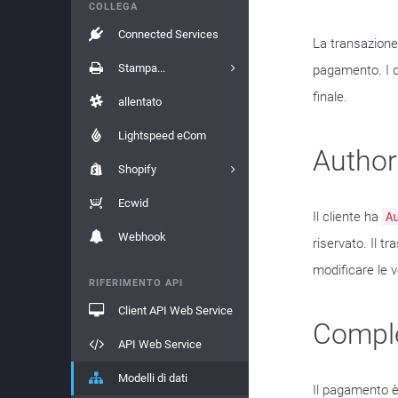
COLLEGA
Connected Services
La transazion
Stampa...
pagamento. I d
finale.
allentato
Lightspeed eCom
Author
Shopify
Ecwid
Il cliente ha
A
Webhook
riservato. Il 
modificare le 
RIFERIMENTO API
Client API Web Service
Compl
API Web Service
Modelli di dati
Il pagamento è