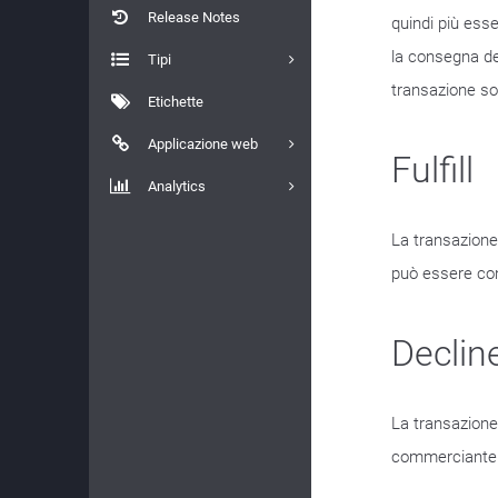
Release Notes
quindi più ess
la consegna de
Tipi
transazione s
Etichette
Applicazione web
Fulfill
Analytics
La transazione
può essere con
Declin
La transazione
commerciante o