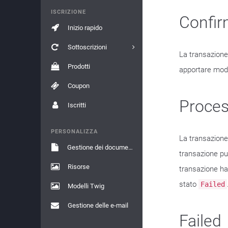
ISCRIZIONE
Confi
Inizio rapido
Sottoscrizioni
La transazione
Prodotti
apportare modi
Coupon
Proces
Iscritti
PERSONALIZZA
La transazione
Gestione dei documenti
transazione pu
Risorse
transazione ha 
stato
Failed
Modelli Twig
Gestione delle e-mail
Failed