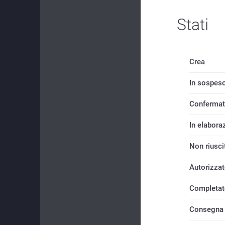
Stati
Crea
In sospes
Conferma
In elabora
Non riusci
Autorizza
Completa
Consegna