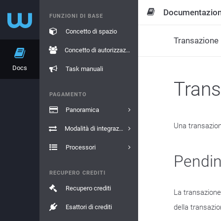
Documentazio
FUNZIONI DI BASE
Concetto di spazio
Transazione
Concetto di autorizzazione
Docs
Task manuali
Trans
PAGAMENTO
Panoramica
Una transazion
Modalità di integrazione
Processori
Pendi
RECUPERO CREDITI
Recupero crediti
La transazione
della transazi
Esattori di crediti