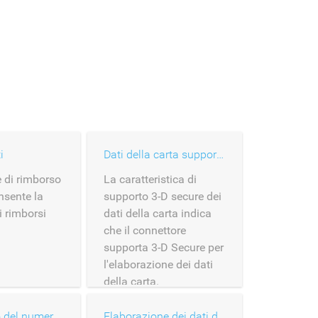
i
Dati della carta supporto 3-D Secure
 di rimborso
La caratteristica di
nsente la
supporto 3-D secure dei
i rimborsi
dati della carta indica
che il connettore
supporta 3-D Secure per
l'elaborazione dei dati
della carta.
Inserimento del numero di carta
Elaborazione dei dati della carta