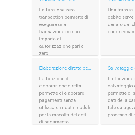
La funzione zero
Una transazi
transaction permette di
debito serve 
eseguire una
denaro dal cl
transazione con un
commerciant
importo di
autorizzazione pari a
zero.
Elaborazione diretta della carta
Salvataggio 
La funzione di
La funzione 
elaborazione diretta
salvataggio 
permette di elaborare
permette di s
pagamenti senza
dati della c
utilizzare i nostri moduli
tale da agevo
per la raccolta dei dati
processo di
di pagamento.