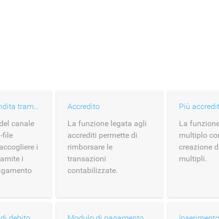
Canale di vendita tramite carte depositate
Accredito
Più accredit
del canale
La funzione legata agli
La funzione
-file
accrediti permette di
multiplo co
accogliere i
rimborsare le
creazione d
amite i
transazioni
multipli.
pagamento
contabilizzate.
di debito
Modulo di pagamento hosted