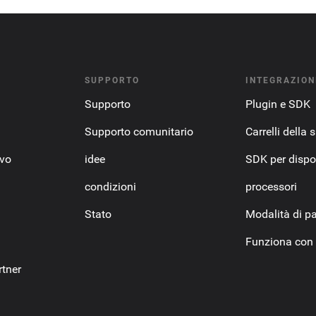
SUPPORTO
INTEGRAZION
Supporto
Plugin e SDK
Supporto comunitario
Carrelli della 
ovo
idee
SDK per dispos
condizioni
processori
Stato
Modalità di 
Funziona con
tner