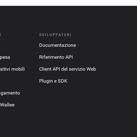
I
SVILUPPATORI
Documentazione
spesa
Riferimento API
itivi mobili
Client API del servizio Web
Plugin e SDK
pagamento
 Wallee