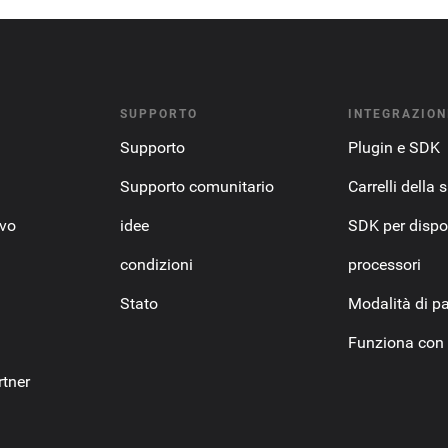
SUPPORTO
INTEGRAZION
Supporto
Plugin e SDK
Supporto comunitario
Carrelli della 
ovo
idee
SDK per dispos
condizioni
processori
Stato
Modalità di 
Funziona con
tner