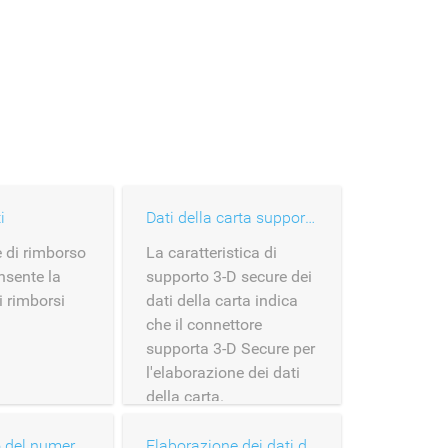
i
Dati della carta supporto 3-D Secure
 di rimborso
La caratteristica di
nsente la
supporto 3-D secure dei
i rimborsi
dati della carta indica
che il connettore
supporta 3-D Secure per
l'elaborazione dei dati
della carta.
Inserimento del numero di carta
Elaborazione dei dati della carta