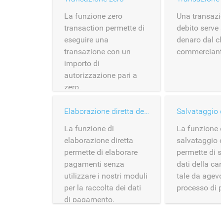
La funzione zero
Una transazi
transaction permette di
debito serve 
eseguire una
denaro dal cl
transazione con un
commerciant
importo di
autorizzazione pari a
zero.
Elaborazione diretta della carta
Salvataggio 
La funzione di
La funzione 
elaborazione diretta
salvataggio 
permette di elaborare
permette di s
pagamenti senza
dati della c
utilizzare i nostri moduli
tale da agevo
per la raccolta dei dati
processo di
di pagamento.