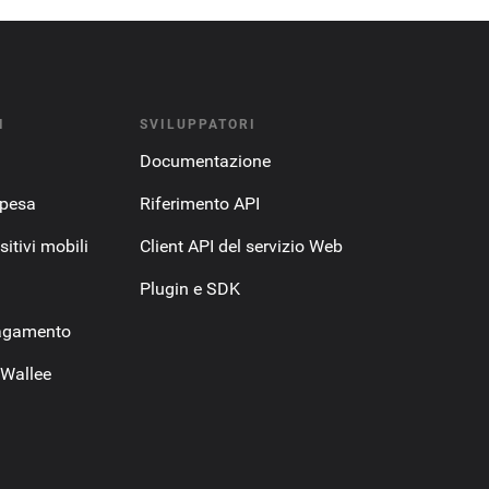
I
SVILUPPATORI
Documentazione
spesa
Riferimento API
itivi mobili
Client API del servizio Web
Plugin e SDK
pagamento
 Wallee