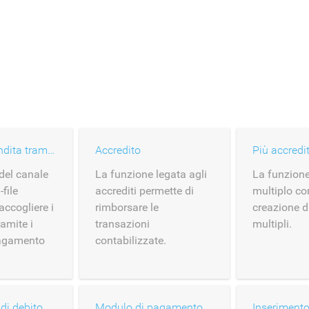
Canale di vendita tramite carte depositate
Accredito
Più accredit
del canale
La funzione legata agli
La funzione
-file
accrediti permette di
multiplo co
accogliere i
rimborsare le
creazione d
amite i
transazioni
multipli.
pagamento
contabilizzate.
di debito
Modulo di pagamento hosted